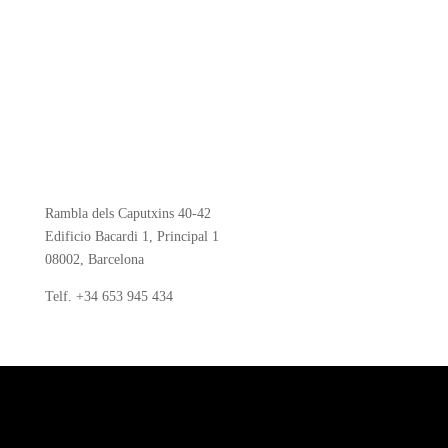
Rambla dels Caputxins 40-42
Edificio Bacardi 1, Principal 1
08002, Barcelona
Telf.
+34 653 945 434