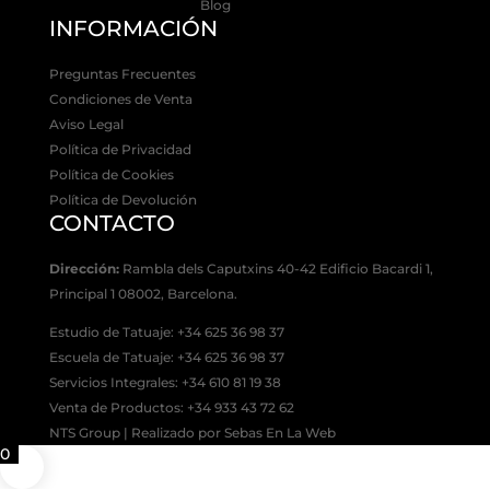
Blog
INFORMACIÓN
Preguntas Frecuentes
Condiciones de Venta
Aviso Legal
Política de Privacidad
Política de Cookies
Política de Devolución
CONTACTO
Dirección:
Rambla dels Caputxins 40-42 Edificio Bacardi 1,
Principal 1 08002, Barcelona.
Estudio de Tatuaje: +34 625 36 98 37
Escuela de Tatuaje:
+34 625 36 98 37
Servicios Integrales:
+34 610 81 19 38
Venta de Productos:
+34 933 43 72 62
NTS Group | Realizado por Sebas En La Web
0