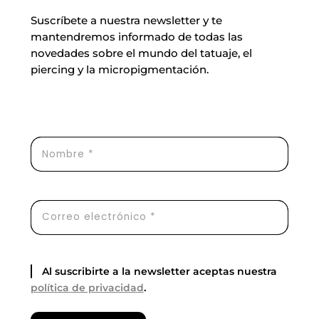
Suscríbete a nuestra newsletter y te
mantendremos informado de todas las
novedades sobre el mundo del tatuaje, el
piercing y la micropigmentación.
Al suscribirte a la newsletter aceptas nuestra
política de privacidad
.
Por