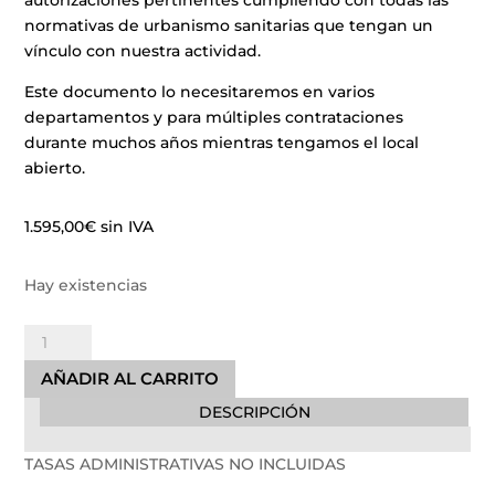
normativas de urbanismo sanitarias que tengan un
vínculo con nuestra actividad.
Este documento lo necesitaremos en varios
departamentos y para múltiples contrataciones
durante muchos años mientras tengamos el local
abierto.
1.595,00
€
sin IVA
Hay existencias
Tramitación
Proyecto
AÑADIR AL CARRITO
Memoria
DESCRIPCIÓN
Planos
Licencia
TASAS ADMINISTRATIVAS NO INCLUIDAS
cantidad