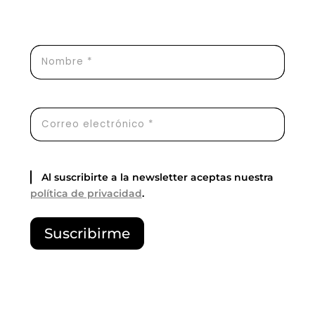
Al suscribirte a la newsletter aceptas nuestra
política de privacidad
.
P
Suscribirme
o
r
f
a
v