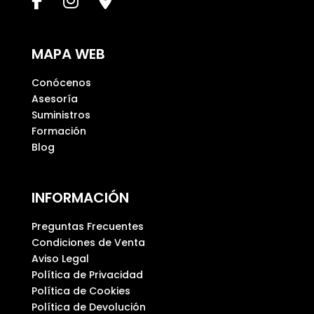
a
m
p
MAPA WEB
o
v
Conócenos
a
Asesoría
c
Suministros
í
Formación
o
Blog
.
INFORMACIÓN
Preguntas Frecuentes
Condiciones de Venta
Aviso Legal
Política de Privacidad
Política de Cookies
Política de Devolución