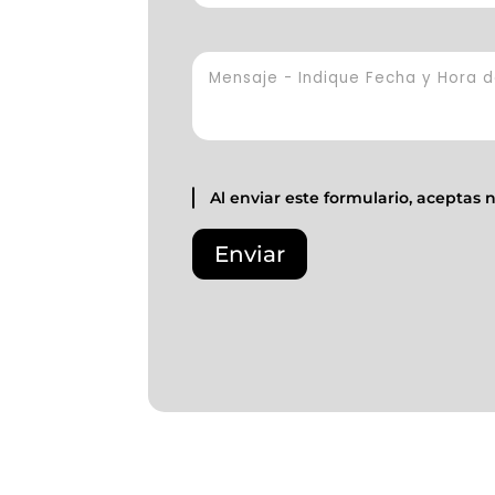
Al enviar este formulario, aceptas 
Por
favor,
Enviar
deja
este
campo
vacío.