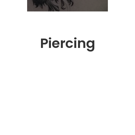
Piercing
NARIZ
OMB