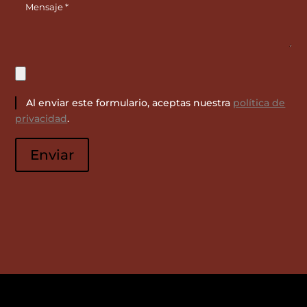
Al enviar este formulario, aceptas nuestra
política de
privacidad
.
Por
favor,
Enviar
deja
este
campo
vacío.