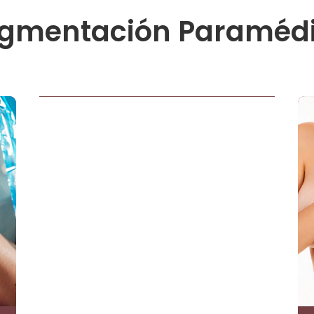
igmentación Paraméd