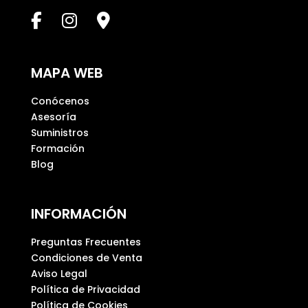
c
a
m
p
MAPA WEB
o
v
Conócenos
a
Asesoría
c
Suministros
í
Formación
o
Blog
.
INFORMACIÓN
Preguntas Frecuentes
Condiciones de Venta
Aviso Legal
Política de Privacidad
Política de Cookies