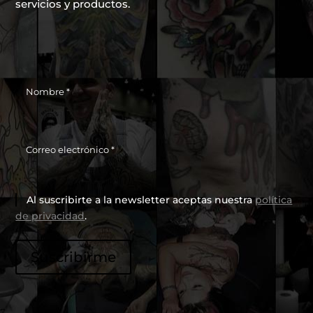
servicios y productos.
Al suscribirte a la newsletter aceptas nuestra
política
de privacidad
.
Por
Suscribirme
favor,
deja
este
campo