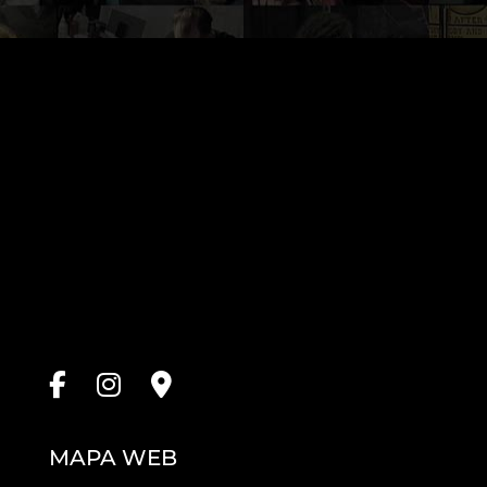
vacío.
MAPA WEB