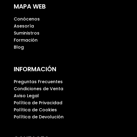
MAPA WEB
o
v
Conócenos
a
Asesoría
c
Suministros
í
Formación
o
Blog
.
INFORMACIÓN
Preguntas Frecuentes
Condiciones de Venta
Aviso Legal
Política de Privacidad
Política de Cookies
Política de Devolución