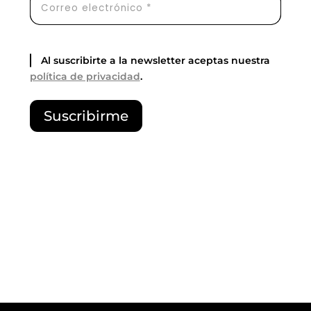
Al suscribirte a la newsletter aceptas nuestra
política de privacidad
.
P
Suscribirme
o
r
f
a
v
o
r
,
d
e
j
a