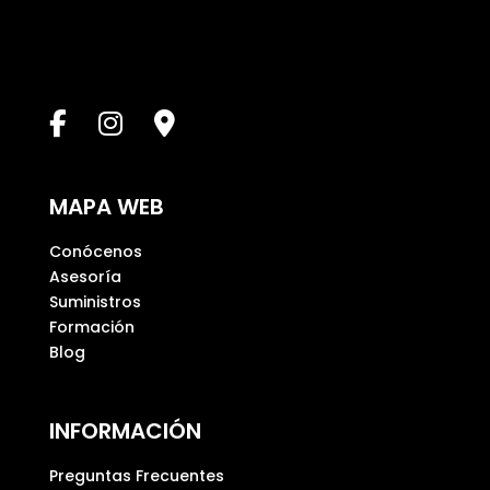
e
s
t
e
c
a
m
p
MAPA WEB
o
v
Conócenos
a
Asesoría
c
Suministros
í
Formación
o
Blog
.
INFORMACIÓN
Preguntas Frecuentes