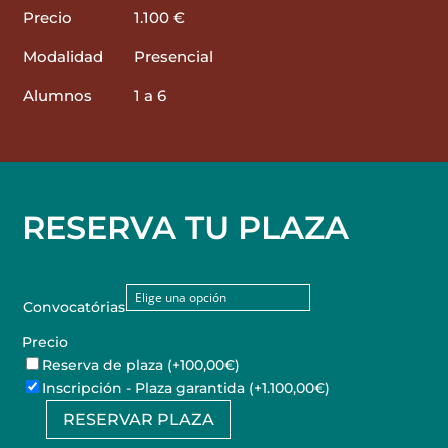
Precio
1.100 €
Modalidad
Presencial
Alumnos
1 a 6
RESERVA TU PLAZA
Convocatórias
Precio
Reserva de plaza
(+100,00€)
Inscripción - Plaza garantida
(+1.100,00€)
RESERVAR PLAZA
Curso