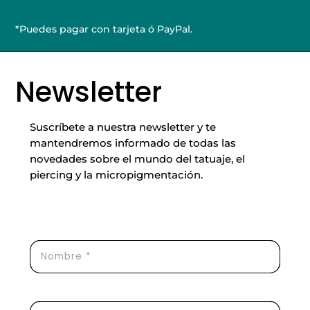
de
Micropigmentación
*Puedes pagar con tarjeta ó PayPal.
de
Labios
y
Newsletter
Ojos
cantidad
Suscríbete a nuestra newsletter y te
mantendremos informado de todas las
novedades sobre el mundo del tatuaje, el
piercing y la micropigmentación.