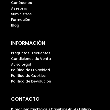
Conócenos
a
Asesoría
c
Suministros
í
Formación
o
Blog
.
INFORMACIÓN
Preguntas Frecuentes
Condiciones de Venta
Aviso Legal
Política de Privacidad
Política de Cookies
Política de Devolución
CONTACTO
Dirección:
Rambla dels Caputxins 40-42 Edificio