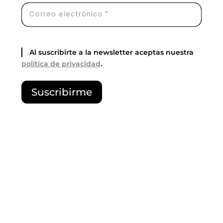
Al suscribirte a la newsletter aceptas nuestra
política de privacidad
.
P
Suscribirme
o
r
f
a
v
o
r
,
d
e
j
a