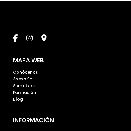
e
s
t
e
c
a
m
p
MAPA WEB
o
v
Conócenos
a
Asesoría
c
Suministros
í
Formación
o
Blog
.
INFORMACIÓN