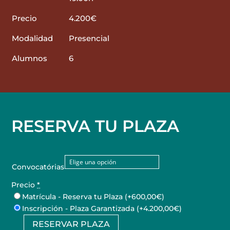
Precio
4.200€
Modalidad
Presencial
Alumnos
6
RESERVA TU PLAZA
Convocatórias
Precio
*
Matrícula - Reserva tu Plaza
(+600,00€)
Inscripción - Plaza Garantizada
(+4.200,00€)
RESERVAR PLAZA
Curso