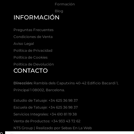
Formación
Blog
INFORMACIÓN
Preguntas Frecuentes
Condiciones de Venta
Aviso Legal
Política de Privacidad
Política de Cookies
Política de Devolución
CONTACTO
Dirección:
Rambla dels Caputxins 40-42 Edificio Bacardi 1,
Principal 1 08002, Barcelona.
Estudio de Tatuaje: +34 625 36 98 37
Escuela de Tatuaje:
+34 625 36 98 37
Servicios Integrales:
+34 610 81 19 38
Venta de Productos:
+34 933 43 72 62
NTS Group | Realizado por Sebas En La Web
0