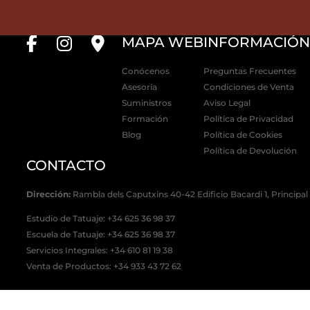
MAPA WEB
INFORMACIÓ
Conócenos
Preguntas Frecuentes
Asesoría
Condiciones de Venta
Suministros
Aviso Legal
Formación
Política de Privacidad
Blog
Política de Cookies
Política de Devolución
CONTACTO
Dirección:
Rambla dels Caputxins 40-42 Edificio Bacardi 1, Principal
Estudio de Tatuaje: +34 625 36 98 37
Escuela de Tatuaje:
+34 625 36 98 37
Servicios Integrales:
+34 610 81 19 38
Venta de Productos:
+34 933 43 72 62