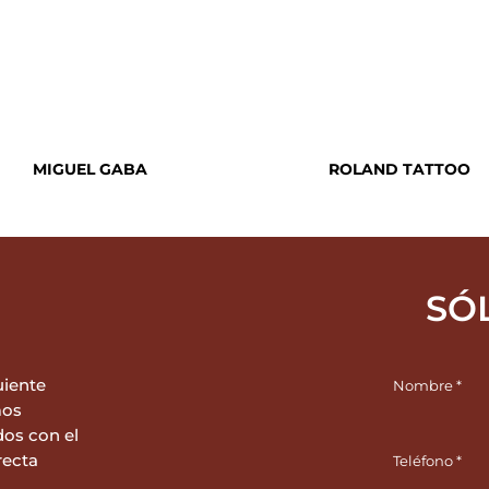
MIGUEL GABA
ROLAND TATTOO
SÓ
uiente
mos
dos con el
recta