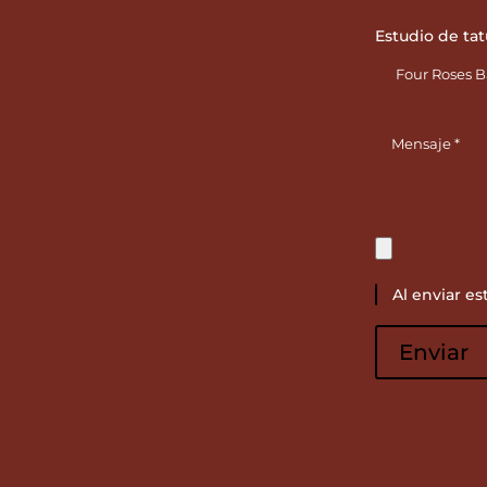
Estudio de tat
Al enviar es
Por
favor,
Enviar
deja
este
campo
vacío.