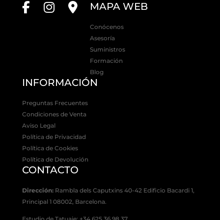
MAPA WEB
Conócenos
Asesoría
Suministros
Formación
Blog
INFORMACIÓN
Preguntas Frecuentes
Condiciones de Venta
Aviso Legal
Política de Privacidad
Política de Cookies
Política de Devolución
CONTACTO
Dirección:
Rambla dels Caputxins 40-42 Edificio Bacardi 1,
Principal 1 08002, Barcelona.
Estudio de Tatuaje: +34 625 36 98 37