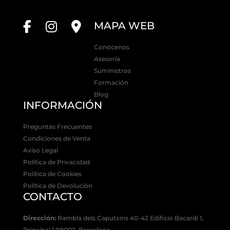
MAPA WEB
Conócenos
Asesoría
Suministros
Formación
Blog
INFORMACIÓN
Preguntas Frecuentes
Condiciones de Venta
Aviso Legal
Política de Privacidad
Política de Cookies
Política de Devolución
CONTACTO
Dirección:
Rambla dels Caputxins 40-42 Edificio Bacardi 1,
Principal 1 08002, Barcelona.