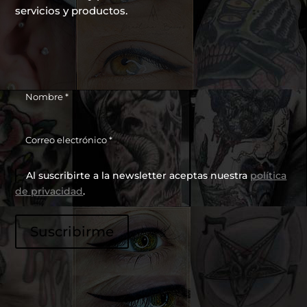
servicios y productos.
Al suscribirte a la newsletter aceptas nuestra
política
de privacidad
.
P
Suscribirme
o
r
f
a
v