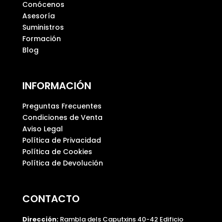
í
Conócenos
o
Asesoría
.
Suministros
Formación
Blog
INFORMACIÓN
Preguntas Frecuentes
Condiciones de Venta
Aviso Legal
Política de Privacidad
Política de Cookies
Política de Devolución
CONTACTO
Dirección:
Rambla dels Caputxins 40-42 Edificio