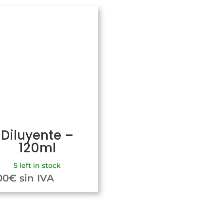
Diluyente –
120ml
5 left in stock
00
€
sin IVA