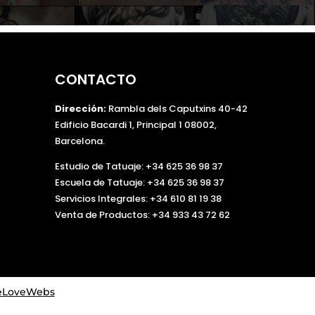
v
o
r
,
CONTACTO
d
e
Dirección:
Rambla dels Caputxins 40-42
j
Edificio Bacardi 1, Principal 1 08002,
a
Barcelona.
e
s
Estudio de Tatuaje: +34 625 36 98 37
t
Escuela de Tatuaje:
+34 625 36 98 37
e
Servicios Integrales:
+34 610 81 19 38
c
Venta de Productos:
+34 933 43 72 62
a
m
p
o
v
LoveWebs
a