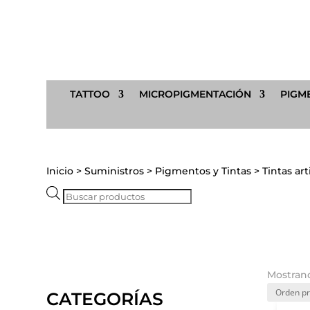
TATTOO
MICROPIGMENTACIÓN
PIGME
Inicio
>
Suministros
>
Pigmentos y Tintas
>
Tintas art
Búsqueda
de
productos
Mostrand
CATEGORÍAS