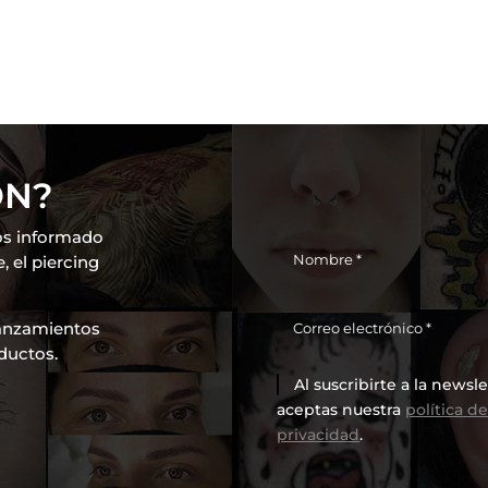
ÓN?
os informado
 el piercing
lanzamientos
ductos.
Al suscribirte a la newsle
aceptas nuestra
política d
privacidad
.