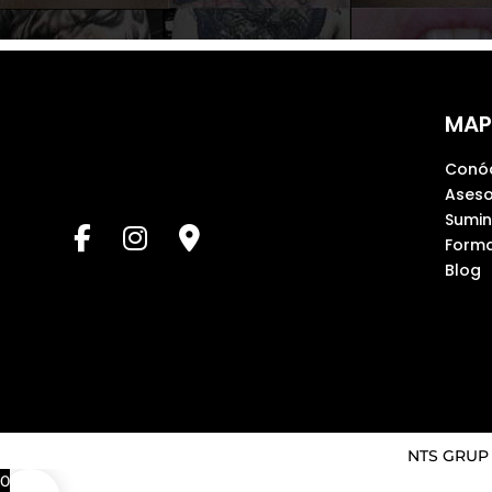
MAP
Conó
Aseso
Sumin
Forma
Blog
NTS GRUP ©
0