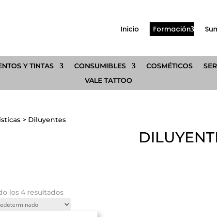
Inicio
Formación
Sum
NTOS Y TINTAS
CONSUMIBLES
COSMÉTICOS
SER
VALE TATTOO
isticas
>
Diluyentes
DILUYENT
o los 4 resultados