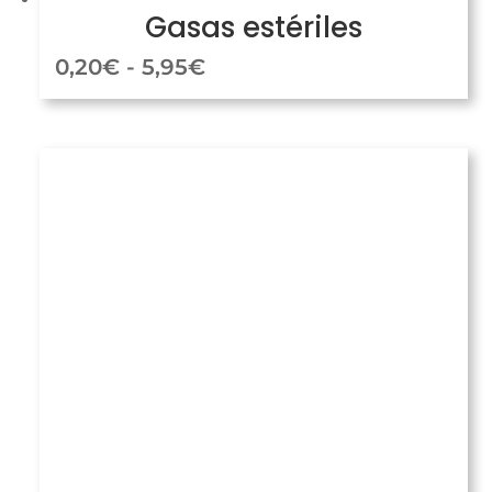
Gasas estériles
Rango
0,20
€
-
5,95
€
de
precios:
desde
0,20€
hasta
5,95€