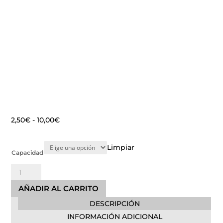
Rango
2,50
€
-
10,00
€
de
precios:
Limpiar
Capacidad
desde
2,50€
Contenedor
hasta
de
10,00€
AÑADIR AL CARRITO
Residuos
DESCRIPCIÓN
Tipo
III
INFORMACIÓN ADICIONAL