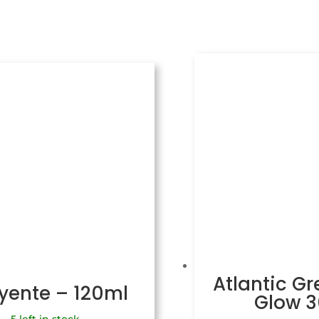
Atlantic Gr
uyente – 120ml
Glow 
5 left in stock