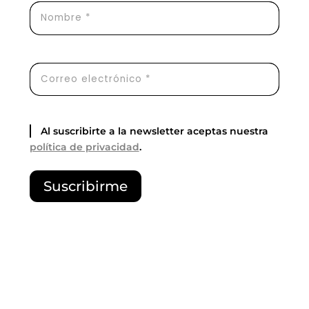
Al suscribirte a la newsletter aceptas nuestra
política de privacidad
.
P
Suscribirme
o
r
f
a
v
o
r
,