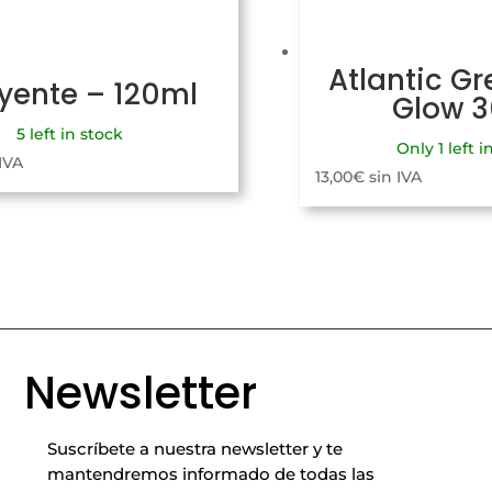
Atlantic Gr
uyente – 120ml
Glow 
5 left in stock
Only 1 left i
 IVA
13,00
€
sin IVA
Newsletter
Suscríbete a nuestra newsletter y te
mantendremos informado de todas las