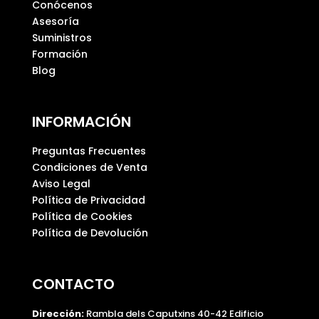
Conócenos
a
Asesoría
c
Suministros
í
Formación
o
Blog
.
INFORMACIÓN
Preguntas Frecuentes
Condiciones de Venta
Aviso Legal
Política de Privacidad
Política de Cookies
Política de Devolución
CONTACTO
Dirección:
Rambla dels Caputxins 40-42 Edificio