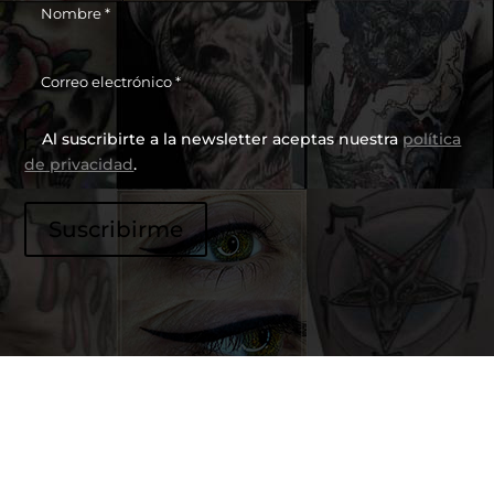
Al suscribirte a la newsletter aceptas nuestra
política
de privacidad
.
P
Suscribirme
o
r
f
a
v
o
r
,
d
e
j