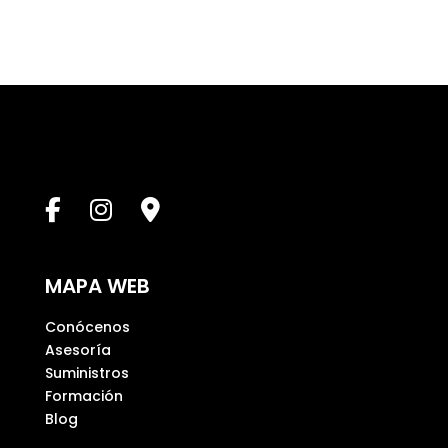
a
e
s
t
e
c
a
m
p
o
v
a
MAPA WEB
c
í
Conócenos
o
Asesoría
.
Suministros
Formación
Blog