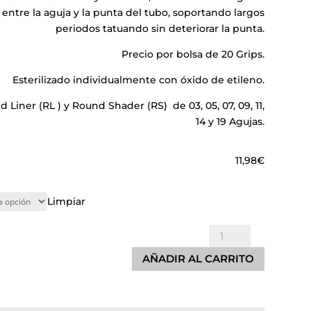
 entre la aguja y la punta del tubo, soportando largos
periodos tatuando sin deteriorar la punta.
Precio por bolsa de 20 Grips.
Esterilizado individualmente con óxido de etileno.
Liner (RL ) y Round Shader (RS) de 03, 05, 07, 09, 11,
14 y 19 Agujas.
11,98
€
Limpiar
Grips
Desechables
AÑADIR AL CARRITO
Electric
Ink
Round