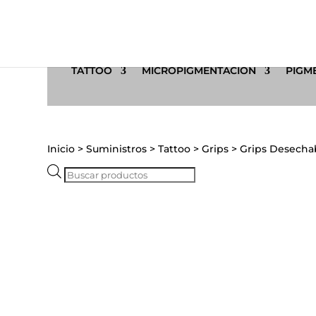
TATTOO
MICROPIGMENTACIÓN
PIGME
Inicio
>
Suministros
>
Tattoo
>
Grips
>
Grips Desecha
Búsqueda
de
productos