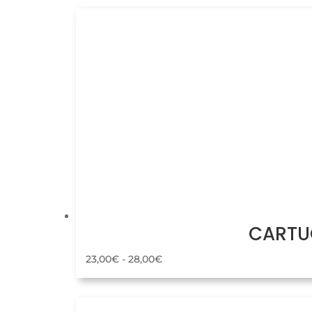
CARTUC
Rango
23,00
€
-
28,00
€
de
precios: