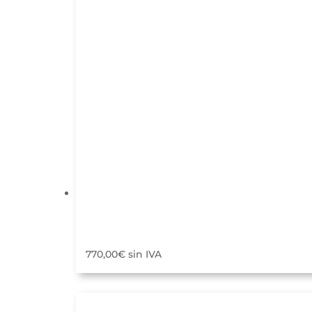
desde
23,00€
hasta
28,00€
770,00
€
sin IVA