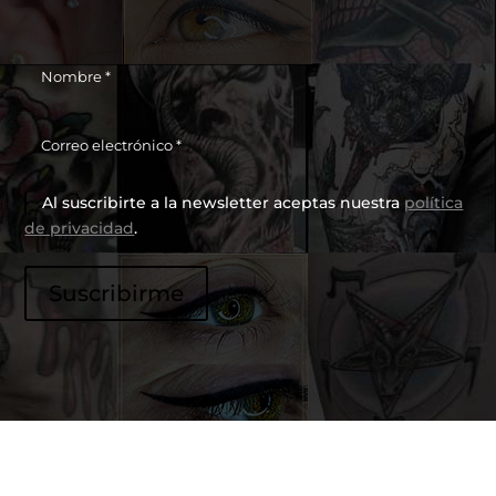
Al suscribirte a la newsletter aceptas nuestra
política
de privacidad
.
P
Suscribirme
o
r
f
a
v
o
r
,