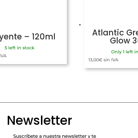
Atlantic Gr
uyente – 120ml
Glow 
5 left in stock
Only 1 left i
 IVA
13,00
€
sin IVA
Newsletter
Suscríbete a nuestra newsletter y te