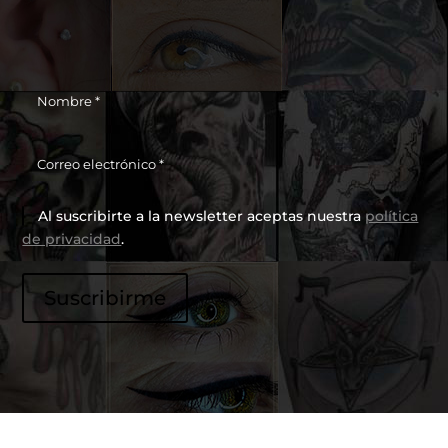
Al suscribirte a la newsletter aceptas nuestra
política
de privacidad
.
P
Suscribirme
o
r
f
a
v
o
r