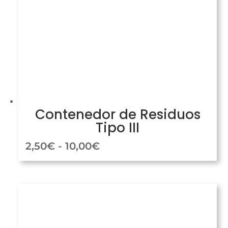
Contenedor de Residuos
Tipo III
Rango
2,50
€
-
10,00
€
de
precios:
desde
2,50€
hasta
10,00€