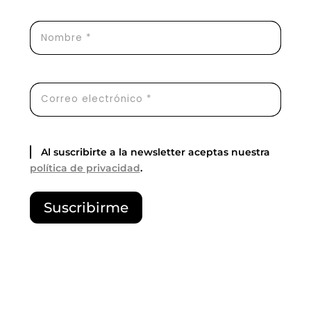
Al suscribirte a la newsletter aceptas nuestra
política de privacidad
.
P
Suscribirme
o
r
f
a
v
o
r