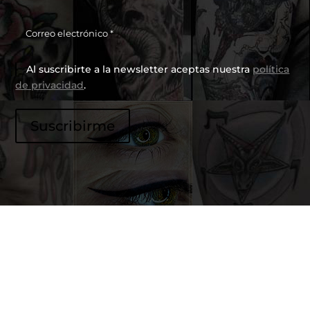
Al suscribirte a la newsletter aceptas nuestra
política
de privacidad
.
P
Suscribirme
o
r
f
a
v
o
r
,
d
e
j
a