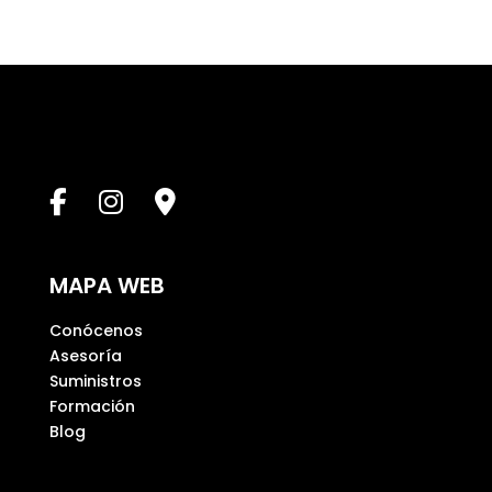
e
s
t
e
c
a
m
p
o
v
a
MAPA WEB
c
í
Conócenos
o
Asesoría
.
Suministros
Formación
Blog