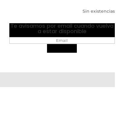
Sin existencias
Te avisamos por email cuando vuelva
a estar disponible