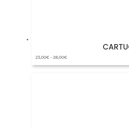
CARTUC
Rango
23,00
€
-
28,00
€
de
precios:
desde
23,00€
hasta
28,00€