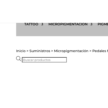
TATTOO
MICROPIGMENTACIÓN
PIGME
Inicio
>
Suministros
>
Micropigmentación
>
Pedales 
Búsqueda
de
productos