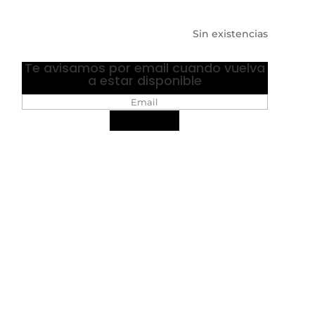
Sin existencias
Te avisamos por email cuando vuelva
a estar disponible