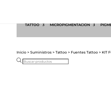
TATTOO
MICROPIGMENTACIÓN
PIGME
Inicio
>
Suministros
>
Tattoo
>
Fuentes Tattoo
>
KIT 
Búsqueda
de
productos