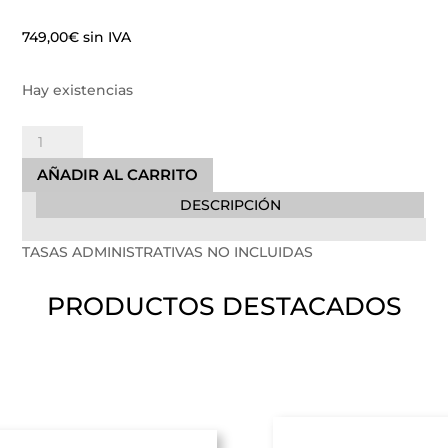
749,00
€
sin IVA
Hay existencias
Licencia
de
AÑADIR AL CARRITO
Apertura
DESCRIPCIÓN
-
Tasas
TASAS ADMINISTRATIVAS NO INCLUIDAS
no
Incluidas
cantidad
PRODUCTOS DESTACADOS