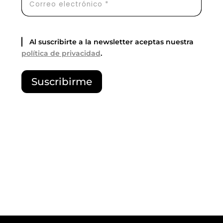
Al suscribirte a la newsletter aceptas nuestra
política de privacidad
.
P
Suscribirme
o
r
f
a
v
o
r
,
d
e
j
a