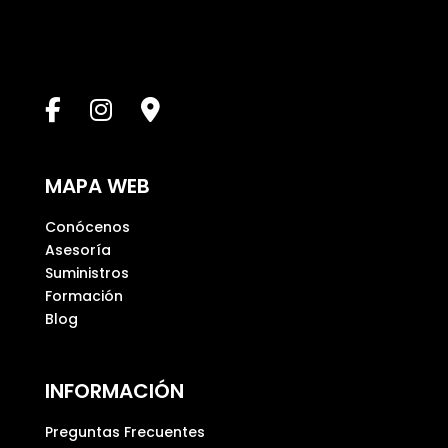
e
s
t
e
c
a
m
p
MAPA WEB
o
v
Conócenos
a
Asesoría
c
Suministros
í
Formación
o
Blog
.
INFORMACIÓN
Preguntas Frecuentes