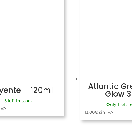
Atlantic Gr
uyente – 120ml
Glow 
5 left in stock
Only 1 left i
 IVA
13,00
€
sin IVA