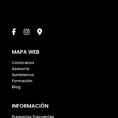
e
s
t
e
c
a
m
p
MAPA WEB
o
v
Conócenos
a
Asesoría
c
Suministros
í
Formación
o
Blog
.
INFORMACIÓN
Preguntas Frecuentes