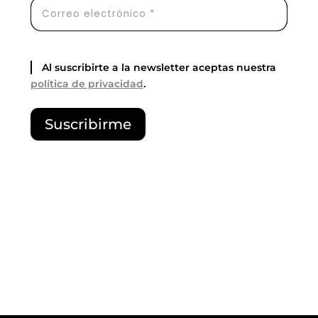
Al suscribirte a la newsletter aceptas nuestra
política de privacidad
.
P
Suscribirme
o
r
f
a
v
o
r
,
d
e
j
a