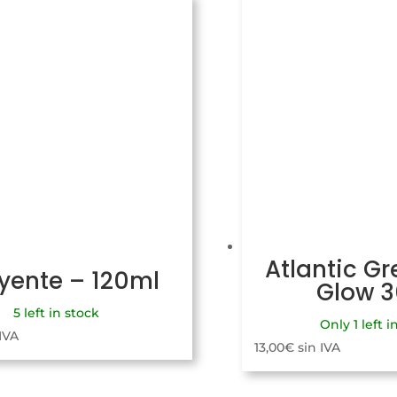
Atlantic Gr
uyente – 120ml
Glow 
5 left in stock
Only 1 left i
 IVA
13,00
€
sin IVA