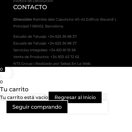
Política de Devolución
CONTACTO
Dirección:
Rambla dels Caputxins 40-42 Edificio Bacardi 1,
Principal 1 08002, Barcelona.
Estudio de Tatuaje: +34 625 36 98 37
Escuela de Tatuaje:
+34 625 36 98 37
Servicios Integrales:
+34 610 81 19 38
Venta de Productos:
+34 933 43 72 62
NTS Group | Realizado por Sebas En La Web
0
0
Tu carrito
Tu carrito está vacío
Regresar al Inicio
Seguir comprando