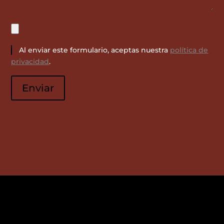
Al enviar este formulario, aceptas nuestra
política de
privacidad
.
Por
favor,
Enviar
deja
este
campo
vacío.