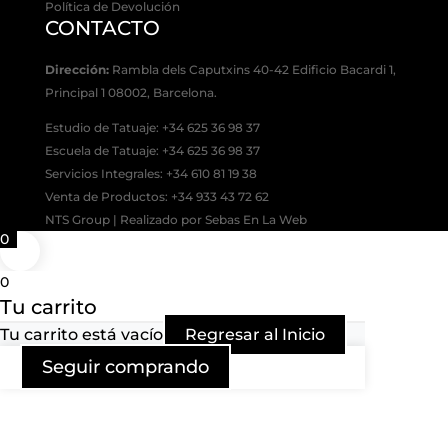
Política de Devolución
CONTACTO
Dirección:
Rambla dels Caputxins 40-42 Edificio Bacardi 1,
Principal 1 08002, Barcelona.
Estudio de Tatuaje: +34 625 36 98 37
Escuela de Tatuaje:
+34 625 36 98 37
Servicios Integrales:
+34 610 81 19 38
Venta de Productos:
+34 933 43 72 62
NTS Group | Realizado por Sebas En La Web
0
0
Tu carrito
Tu carrito está vacío
Regresar al Inicio
Seguir comprando