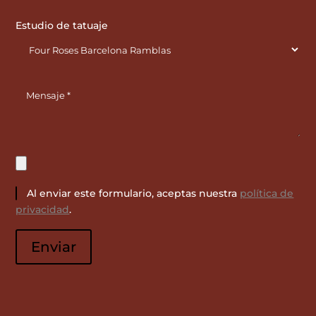
Estudio de tatuaje
Al enviar este formulario, aceptas nuestra
política de
privacidad
.
Por
favor,
Enviar
deja
este
campo
vacío.