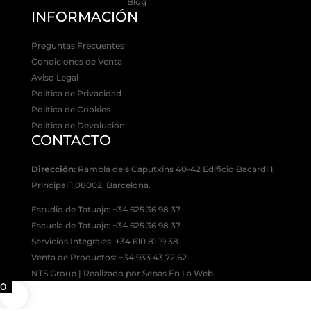
Blog
INFORMACIÓN
Preguntas Frecuentes
Condiciones de Venta
Aviso Legal
Política de Privacidad
Política de Cookies
Política de Devolución
CONTACTO
Dirección:
Rambla dels Caputxins 40-42 Edificio Bacardi 1,
Principal 1 08002, Barcelona.
Estudio de Tatuaje: +34 625 36 98 37
Escuela de Tatuaje:
+34 625 36 98 37
Servicios Integrales:
+34 610 81 19 38
Venta de Productos:
+34 933 43 72 62
NTS Group | Realizado por Sebas En La Web
0