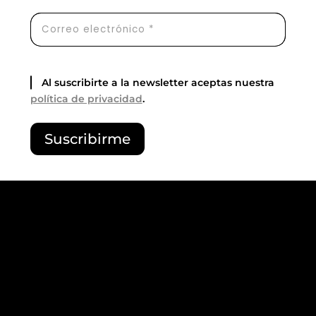
Al suscribirte a la newsletter aceptas nuestra
política de privacidad
.
Por
Suscribirme
favor,
deja
este
campo
vacío.