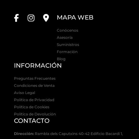
MAPA WEB
Conócenos
Asesoría
Suministros
Formación
Blog
INFORMACIÓN
Preguntas Frecuentes
Condiciones de Venta
Aviso Legal
Política de Privacidad
Política de Cookies
Política de Devolución
CONTACTO
Dirección:
Rambla dels Caputxins 40-42 Edificio Bacardi 1,