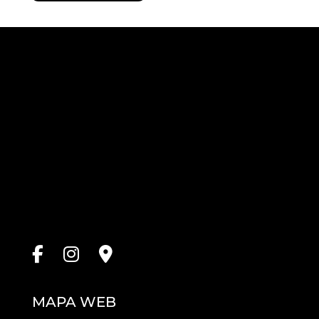
deja
este
campo
vacío.
MAPA WEB