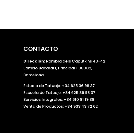
r
f
a
v
o
r
,
CONTACTO
d
e
Dirección:
Rambla dels Caputxins 40-42
j
Edificio Bacardi 1, Principal 1 08002,
a
Barcelona.
e
s
Estudio de Tatuaje: +34 625 36 98 37
t
Escuela de Tatuaje:
+34 625 36 98 37
e
Servicios Integrales:
+34 610 81 19 38
c
Venta de Productos:
+34 933 43 72 62
a
m
p
o