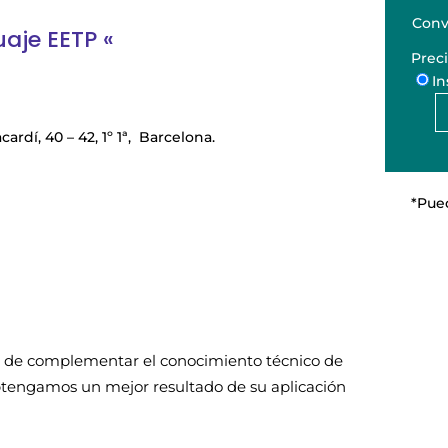
Conv
uaje EETP «
Prec
In
Curs
rdí, 40 – 42, 1º 1ª, Barcelona.
de
Pigm
cant
*Pued
 de c
omplementar el conocimiento técnico de
obtengamos un mejor resultado de su aplicación