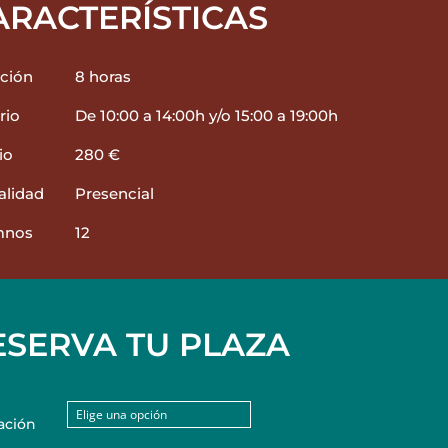
ARACTERÍSTICAS
ción
8 horas
rio
De 10:00 a 14:00h y/o 15:00 a 19:00h
io
280 €
lidad
Presencial
mnos
12
ESERVA TU PLAZA
ación