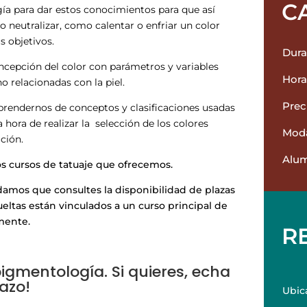
C
ía para dar estos conocimientos para que así
 neutralizar, como calentar o enfriar un color
 objetivos.
Dura
ncepción del color con parámetros y variables
Hora
o relacionadas con la piel.
Prec
prendernos de conceptos y clasificaciones usadas
 hora de realizar la selección de los colores
Moda
ción.
Alu
os cursos de tatuaje que ofrecemos.
damos que consultes la disponibilidad de plazas
ueltas están vinculados a un curso principal de
amente.
R
igmentología. Si quieres, echa
azo!
Ubic