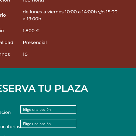
de lunes a viernes 10:00 a 14:00h y/o 15:00
rio
a 19:00h
io
1.800 €
lidad
Presencial
mnos
10
ESERVA TU PLAZA
ación
ocatorias