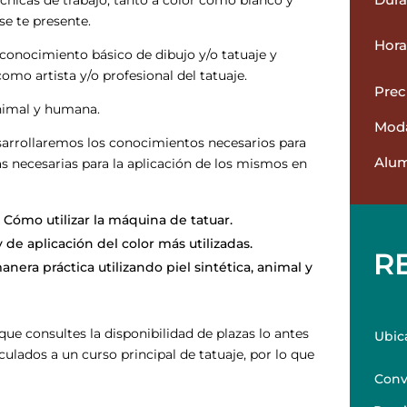
écnicas de trabajo, tanto a color como blanco y
se te presente.
Hora
conocimiento básico de dibujo y/o tatuaje y
mo artista y/o profesional del tatuaje.
Prec
animal y humana.
Moda
sarrollaremos los conocimientos necesarios para
Alu
as necesarias para la aplicación de los mismos en
=
Cómo utilizar la máquina de tatuar.
 de aplicación del color más utilizadas.
R
anera práctica utilizando piel sintética, animal y
ue consultes la disponibilidad de plazas lo antes
Ubic
culados a un curso principal de tatuaje, por lo que
Conv