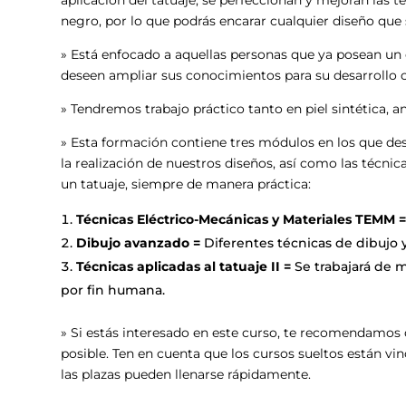
aplicación del tatuaje, se perfeccionan y mejoran las t
negro, por lo que podrás encarar cualquier diseño que 
» Está enfocado a aquellas personas que ya posean un 
deseen ampliar sus conocimientos para su desarrollo co
» Tendremos trabajo práctico tanto en piel sintética, 
» Esta formación contiene tres módulos en los que de
la realización de nuestros diseños, así como las técnic
un tatuaje, siempre de manera práctica:
Técnicas Eléctrico-Mecánicas y Materiales TEMM 
Dibujo avanzado =
Diferentes técnicas de dibujo y
Técnicas aplicadas al tatuaje II =
Se trabajará de m
por fin humana.
» Si estás interesado en este curso, te recomendamos q
posible. Ten en cuenta que los cursos sueltos están vin
las plazas pueden llenarse rápidamente.