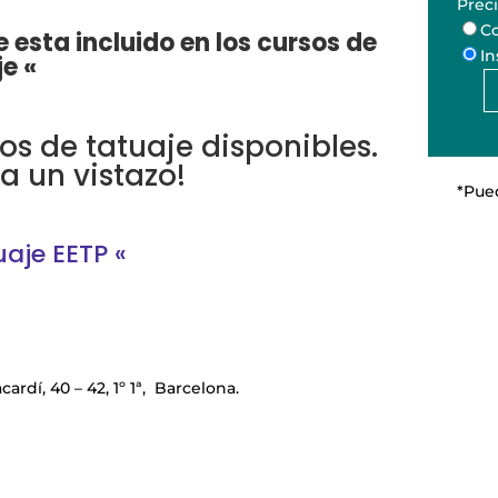
Prec
Co
e esta incluido en los cursos de
In
e «
Curs
Inte
os de tatuaje disponibles.
de
ha un vistazo!
Tatua
*Pued
cant
uaje EETP «
rdí, 40 – 42, 1º 1ª, Barcelona.