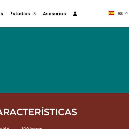
os
Estudios
Asesorías
ES
ARACTERÍSTICAS
ción
108 horas