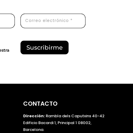
P
Suscribirme
estra
o
r
f
a
v
o
r
,
CONTACTO
d
e
Dirección:
Rambla dels Caputxins 40-42
j
Edificio Bacardi 1, Principal 1 08002,
a
Barcelona.
e