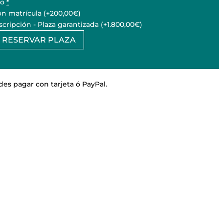
io
*
n matrícula
(+200,00€)
scripción - Plaza garantizada
(+1.800,00€)
RESERVAR PLAZA
o
rmediario
je
es pagar con tarjeta ó PayPal.
idad