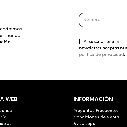
ntendremos
 el mundo
Al suscribirte a la
ación.
newsletter aceptas nu
política de privacidad
.
A WEB
INFORMACIÓN
cenos
Preguntas Frecuentes
ría
Condiciones de Venta
istros
Aviso Legal