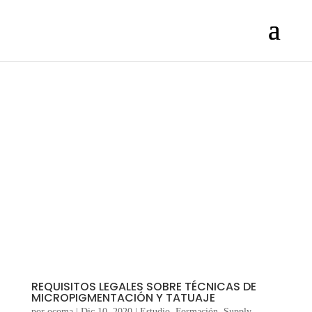
REQUISITOS LEGALES SOBRE TÉCNICAS DE
MICROPIGMENTACIÓN Y TATUAJE
por
ocoma
|
Dic 10, 2020
|
Estudio
,
Formación
,
Supply