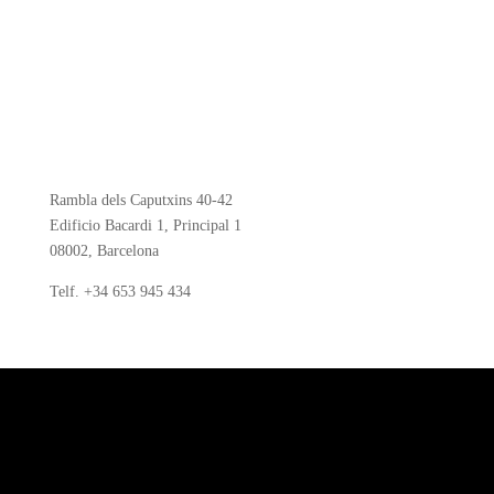
Rambla dels Caputxins 40-42
Edificio Bacardi 1, Principal 1
08002, Barcelona
Telf.
+34 653 945 434