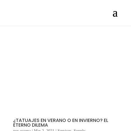
¿TATUAJES EN VERANO O EN INVIERNO? EL
ETERNO DILEMA
por
ocoma
|
Mar 2, 2021
|
Services
,
Supply