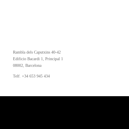
Rambla dels Caputxins 40-42
Edificio Bacardi 1, Principal 1
08002, Barcelona
Telf.
+34 653 945 434