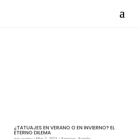
¿TATUAJES EN VERANO O EN INVIERNO? EL
ETERNO DILEMA
por
ocoma
|
Mar 2, 2021
|
Services
,
Supply