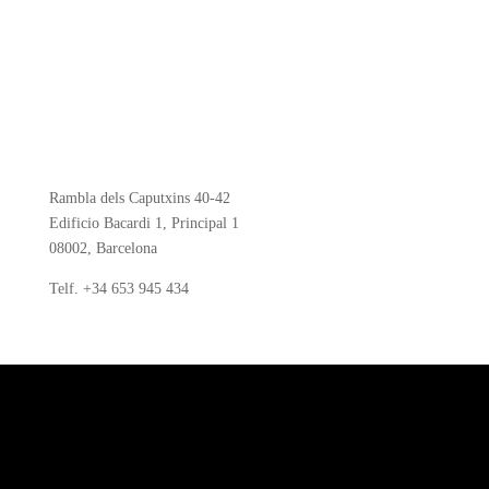
Rambla dels Caputxins 40-42
Edificio Bacardi 1, Principal 1
08002, Barcelona
Telf.
+34 653 945 434