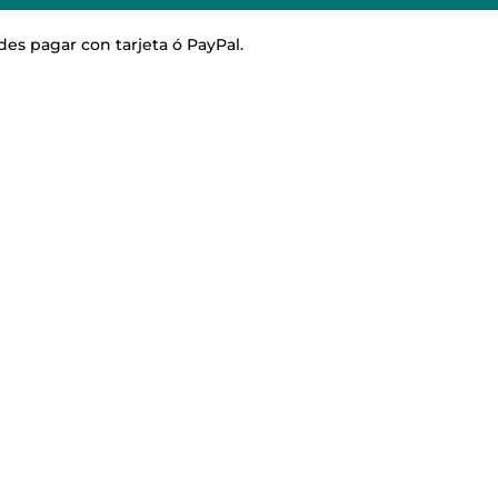
adores
idad
es pagar con tarjeta ó PayPal.