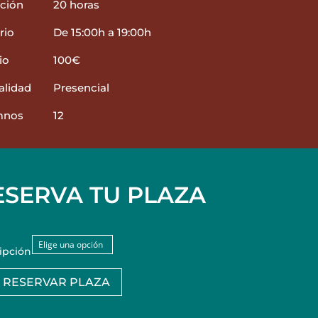
ción
20 horas
rio
De 15:00h a 19:00h
io
100€
lidad
Presencial
mnos
12
ESERVA TU PLAZA
ripción
RESERVAR PLAZA
r
nica