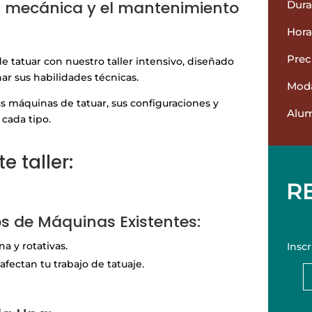
a mecánica y el mantenimiento
Dura
Hora
Prec
 tatuar con nuestro taller intensivo, diseñado
ar sus habilidades técnicas.
Moda
as máquinas de tatuar, sus configuraciones y
Alu
cada tipo.
 taller:
R
pos de Máquinas Existentes:
a y rotativas.
Insc
afectan tu trabajo de tatuaje.
Talle
Mecá