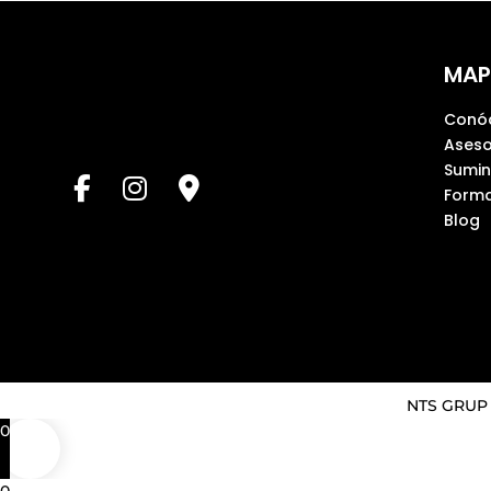
MAP
Conó
Aseso
Sumin
Forma
Blog
NTS GRUP ©
0
0