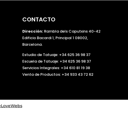
o
r
,
CONTACTO
d
e
Dirección:
Rambla dels Caputxins 40-42
j
Edificio Bacardi 1, Principal 1 08002,
a
Barcelona.
e
s
Estudio de Tatuaje: +34 625 36 98 37
t
Escuela de Tatuaje:
+34 625 36 98 37
e
Servicios Integrales:
+34 610 81 19 38
c
Venta de Productos:
+34 933 43 72 62
a
m
p
o
LoveWebs
v
a
c
í