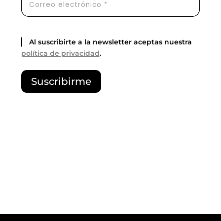
Al suscribirte a la newsletter aceptas nuestra
política de privacidad
.
P
Suscribirme
o
r
f
a
v
o
r
,
d
e
j
a