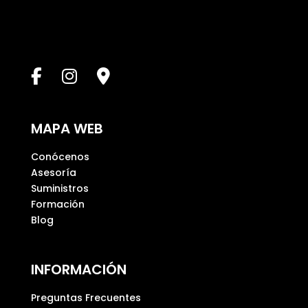
e
s
t
e
c
a
m
p
MAPA WEB
o
v
Conócenos
a
Asesoría
c
Suministros
í
Formación
o
Blog
.
INFORMACIÓN
Preguntas Frecuentes