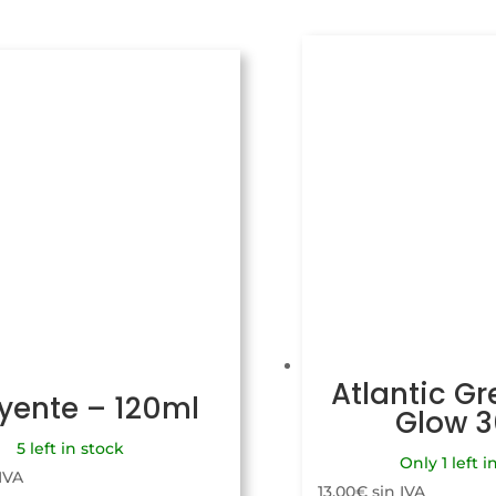
Atlantic Gr
uyente – 120ml
Glow 
5 left in stock
Only 1 left i
 IVA
13,00
€
sin IVA