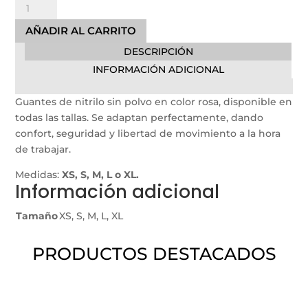
Guantes
hasta
de
9,38€
AÑADIR AL CARRITO
Nitrilo
DESCRIPCIÓN
Rosa(sin
Polvo)
INFORMACIÓN ADICIONAL
cantidad
Guantes de nitrilo sin polvo en color rosa, disponible en
todas las tallas. Se adaptan perfectamente, dando
confort, seguridad y libertad de movimiento a la hora
de trabajar.
Medidas:
XS, S, M, L o XL.
Información adicional
Tamaño
XS, S, M, L, XL
PRODUCTOS DESTACADOS