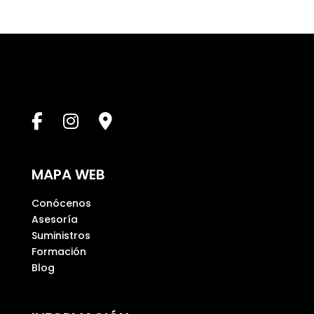
j
a
e
s
t
e
c
a
m
p
MAPA WEB
o
v
Conócenos
a
Asesoría
c
Suministros
í
Formación
o
Blog
.