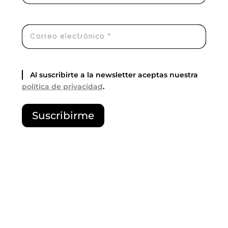
Al suscribirte a la newsletter aceptas nuestra
política de privacidad
.
P
Suscribirme
o
r
f
a
v
o
r
,
d
e