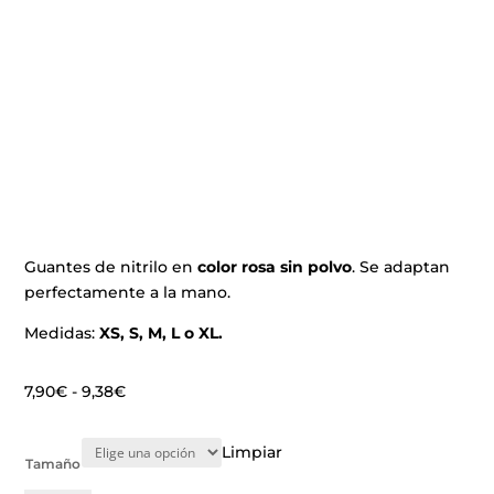
Guantes de nitrilo en
color rosa sin polvo
. Se adaptan
perfectamente a la mano.
Medidas:
XS, S, M, L o XL.
Rango
7,90
€
-
9,38
€
de
precios:
Limpiar
Tamaño
desde
7,90€