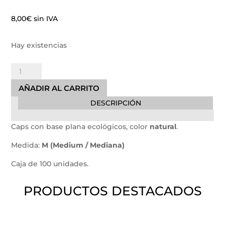
8,00
€
sin IVA
Hay existencias
Caps
con
AÑADIR AL CARRITO
base
DESCRIPCIÓN
plana
ecológicos
Caps con base plana ecológicos, color
natural
.
-
14mm.
Medida:
M (Medium / Mediana)
cantidad
Caja de 100 unidades.
PRODUCTOS DESTACADOS