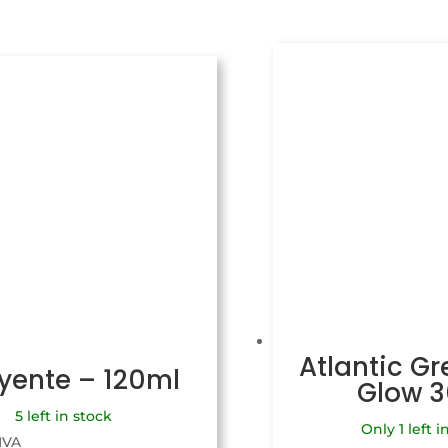
Atlantic Gr
uyente – 120ml
Glow 
5 left in stock
Only 1 left i
 IVA