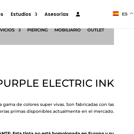
os
Estudios
Asesorías
ES
VICIOS
PIERCING
MOBILIARIO
OUTLET
PURPLE ELECTRIC INK
 gama de colores super vivas. Son fabricadas con las
rias primas disponibles actualmente en el mercado.
E: Esta tinta no está homologada en Europa y su