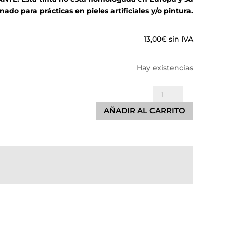
nado para prácticas en pieles artificiales y/o pintura.
13,00
€
sin IVA
Hay existencias
Purple
Electric
AÑADIR AL CARRITO
Ink
cantidad