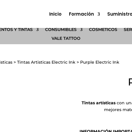
Inicio
Formación
Suministr
NTOS Y TINTAS
CONSUMIBLES
COSMÉTICOS
SER
VALE TATTOO
isticas
>
Tintas Artisticas Electric Ink
>
Purple Electric Ink
Tintas artísticas
con una
mejores mate
INFORMACIÓN IMPORTANT