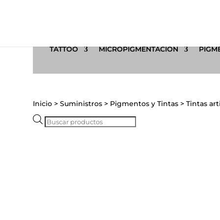
TATTOO
MICROPIGMENTACIÓN
PIGME
Inicio
>
Suministros
>
Pigmentos y Tintas
>
Tintas art
Búsqueda
de
productos