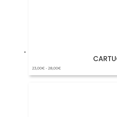
CARTUC
Rango
23,00
€
-
28,00
€
de
precios:
desde
23,00€
hasta
28,00€