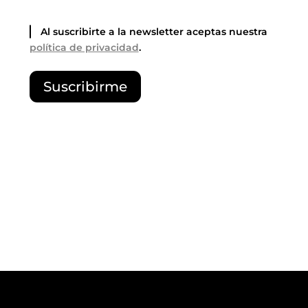
Al suscribirte a la newsletter aceptas nuestra
política de privacidad
.
P
Suscribirme
o
r
f
a
v
o
r
,
d
e
j
a
e
s