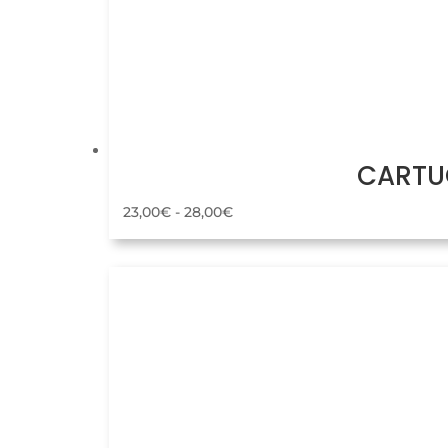
CARTUC
Rango
23,00
€
-
28,00
€
de
precios:
desde
23,00€
hasta
28,00€