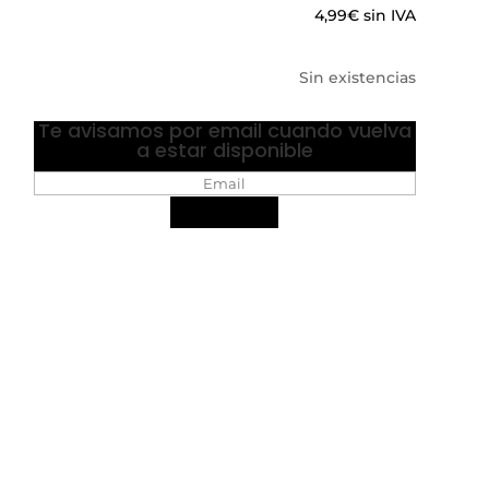
4,99
€
sin IVA
Sin existencias
Te avisamos por email cuando vuelva
a estar disponible