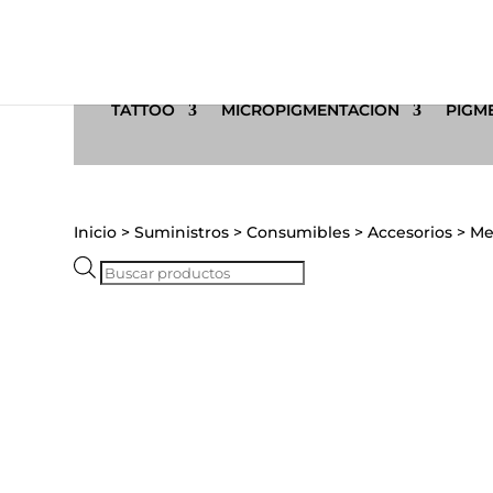
TATTOO
MICROPIGMENTACIÓN
PIGME
Inicio
>
Suministros
>
Consumibles
>
Accesorios
>
Me
Búsqueda
de
productos